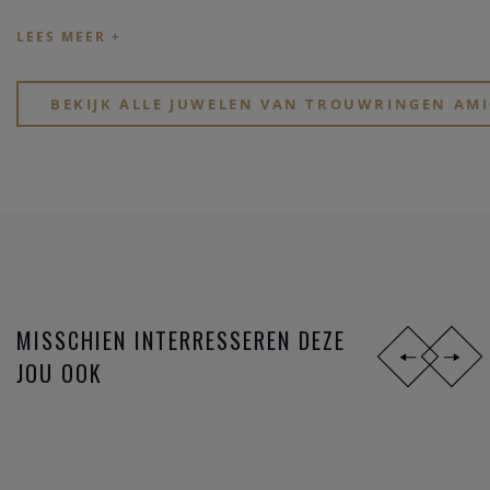
stijlen,
materialen
en
prijsklassen
. Ben je jong en zoek je
goed betaalbare hippe ringen? Of, wil je eindelijk, na zoveel
jaar samenzijn, je partner verrassen met een tijdloos elegant
design?
BEKIJK ALLE JUWELEN VAN TROUWRINGEN AMI
Zoek je een stoere atypische ring in
zwart staal
? Of gewoon
iets dat perfect past bij jullie speciale lifestyle? Of voel je
eerder iets voor de mooie symboliek van het lesbienne-,
homo- of biseksuele tekens?
MISSCHIEN INTERRESSEREN DEZE
JOU OOK