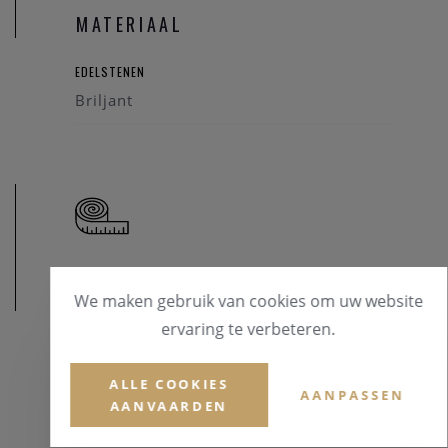
homo- of biseksuele tekens? Maak hier je keuze .
MATERIAAL
EDELSTENEN
Briljant
AFMETINGEN
We maken gebruik van cookies om uw website
ervaring te verbeteren.
ALLE COOKIES
AANPASSEN
AANVAARDEN