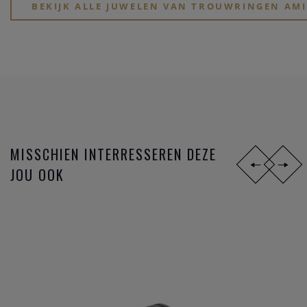
design?
BEKIJK ALLE JUWELEN VAN TROUWRINGEN AMI
Zoek je een stoere atypische ring in
zwart staal
? Of gewoon
iets dat perfect past bij jullie speciale lifestyle? Of voel je
eerder iets voor de mooie symboliek van het lesbienne-,
homo- of biseksuele tekens?
MISSCHIEN INTERRESSEREN DEZE
JOU OOK