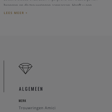
brengen en de trouwringen aanpassen. Heeft u een
specifieke trouwring in gedachten kan u eerst
een bericht
zenden
zodat we kunnen nakijken dat de betreffende
trouwring in onze zaak aanwezig is.
Prijs
De prijzen van de trouwringen volgen de dag (goud) prijs en
schommelen regelmatig. U kan de correcte dagprijs
van
deze trouwring opvragen
.
Online aankopen
Indien u wenst de trouwringen online aan te kopen neemt
u
even contact
op zodat we de juiste informatie; de correcte
ALGEMEEN
en huidige dagprijs van de trouwringen, maat van de ring
(
met behulp van deze
PDF
)
, gravure kunnen bespreken. U
MERK
kan eveneens rekenen op een cadeautje.
Trouwringen Amici