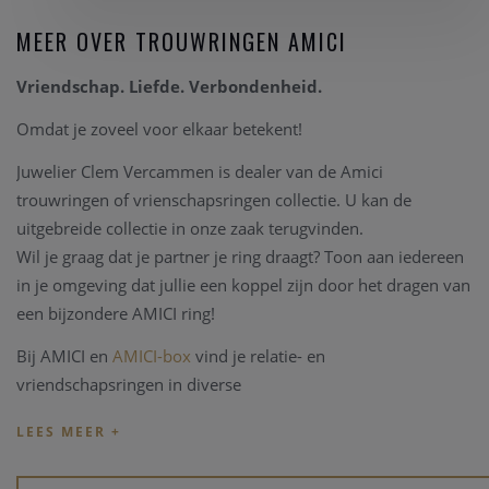
MEER OVER TROUWRINGEN AMICI
Vriendschap. Liefde. Verbondenheid.
Omdat je zoveel voor elkaar betekent!
Juwelier Clem Vercammen is dealer van de Amici
trouwringen of vrienschapsringen collectie. U kan de
uitgebreide collectie in onze zaak terugvinden.
Wil je graag dat je partner je ring draagt? Toon aan iedereen
in je omgeving dat jullie een koppel zijn door het dragen van
een bijzondere AMICI ring!
Bij AMICI en
AMICI-box
vind je relatie- en
vriendschapsringen in diverse
stijlen,
materialen
en
prijsklassen
. Ben je jong en zoek je
goed betaalbare hippe ringen? Of, wil je eindelijk, na zoveel
jaar samenzijn, je partner verrassen met een tijdloos elegant