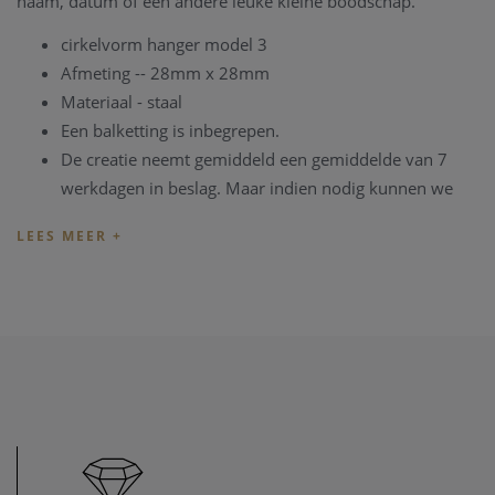
naam, datum of een andere leuke kleine boodschap.
cirkelvorm hanger model 3
Afmeting -- 28mm x 28mm
Materiaal - staal
Een balketting is inbegrepen.
De creatie neemt gemiddeld een gemiddelde van 7
werkdagen in beslag. Maar indien nodig kunnen we
het proces versnellen.
De foto en/of de teksten voor de gravure kan bezorgd
worden via email:
info@clemvercammen.be
.
De vingerprint - foto - kan eveneens bezorgd worden via
email, of de vinger afdruk kan per post verzonden worden:
Bergstraat 151 -- 220 Heist-op-den-Berg. Let wel, hoe beter
de vingerafdruk, des te beter kunnen we deze lazeren op de
hanger.