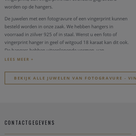
worden op de hangers.
De juwelen met een fotogravure of een vingerprint kunnen
besteld worden in onze zaak. We hebben hangers in
voorraad in ziilver 925 of in staal. Wenst u een foto of
vingerprint hanger in geel of witgoud 18 karaat kan dit ook.
De hangers hebben uiteenlopende vormen, van
rechthoekige tot hartvormige hangers. Op de achterkant van
de hanger kan een teskt of een naam gegraveerd worden.
Asse juwelen zijn ook te vinden in onze zaak. We hebben
BEKIJK ALLE JUWELEN VAN FOTOGRAVURE - VI
een collectie asse juwelen waarop we een vingerprint
kunnen graveren.
CONTACTGEGEVENS