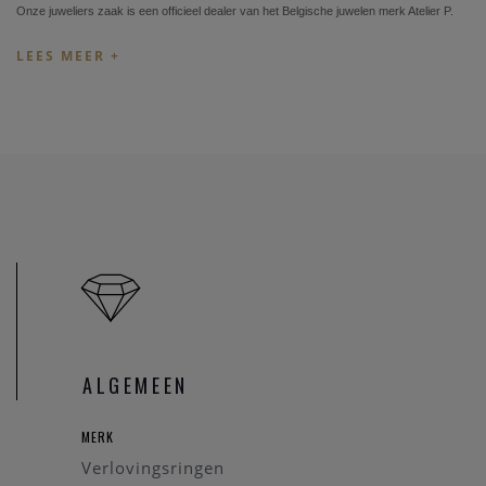
Onze juweliers zaak is een officieel dealer van het Belgische juwelen merk Atelier P.
We hebben een specifiek uitgekozen collectie in onze zaak aanwezig, maar alle
modellen van de Atelier P collectie kunnen besteld worden in onze zaak.
Wenst u een specifieke verlovingsring aan te passen in onze
zaak, informeer eerst even of we dit model ter beschikking
hebben via
contact
.
Bent u opzoek of heeft u graag meer informatie over een
specifiek Atelier P verlovingsring, zoals ook de huidige prijs
van een verloving ring, kan u een bericht zenden via
contact
.
We brengen u graag op de hoogte.
ALGEMEEN
MERK
Verlovingsringen