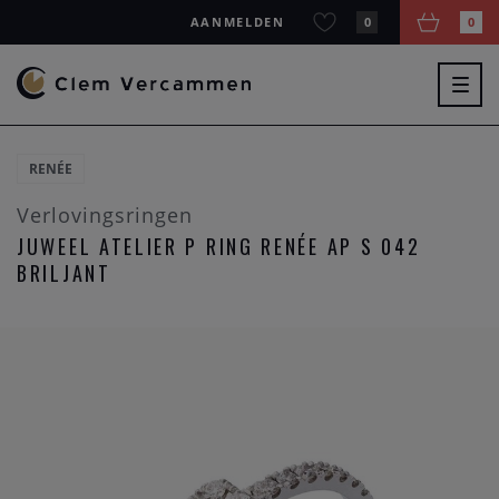
AANMELDEN
0
0
Togg
navig
RENÉE
Verlovingsringen
JUWEEL ATELIER P RING RENÉE AP S 042
BRILJANT