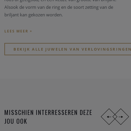
Alsook de vorm van de ring en de soort zetting van de
briljant kan gekozen worden.
Verlovingsringen kunnen handgemaakt worden in onze
atelier Clem Vercammen. Heeft u een type verlovingsring in
gedachten, beschikt u zelf over een briljant, dan kunnen we
op basis van deze ingrediënten een schitterende
BEKIJK ALLE JUWELEN VAN VERLOVINGSRINGE
verlovingsring op maat maken.
MISSCHIEN INTERRESSEREN DEZE
JOU OOK