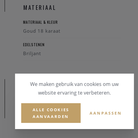
MATERIAAL
MATERIAAL & KLEUR
Goud 18 karaat
EDELSTENEN
Briljant
We maken gebruik van cookies om uw
website ervaring te verbeteren.
ALLE COOKIES
AFMETINGEN
AANPASSEN
AANVAARDEN