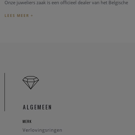
Onze juweliers zaak is een officieel dealer van het Belgische
juwelen merk Atelier P. We hebben een specifiek uitgekozen
collectie in onze zaak aanwezig, maar alle modellen van de
Atelier P collectie kunnen besteld worden in onze zaak.
Wenst u een specifieke verlovingsring aan te passen in onze
zaak, informeer eerst even of we dit model ter beschikking
hebben via
contact
.
Bent u opzoek of heeft u graag meer informatie over een
specifiek Atelier P verlovingsring, zoals ook de huidige prijs
van een verloving ring, kan u een bericht zenden via
contact
.
We brengen u graag op de hoogte.
ALGEMEEN
MERK
Verlovingsringen