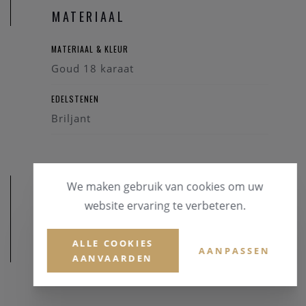
MATERIAAL
MATERIAAL & KLEUR
Goud 18 karaat
EDELSTENEN
Briljant
We maken gebruik van cookies om uw
website ervaring te verbeteren.
ALLE COOKIES
AFMETINGEN
AANPASSEN
AANVAARDEN