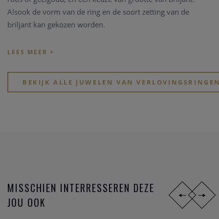
Alsook de vorm van de ring en de soort zetting van de
briljant kan gekozen worden.
Verlovingsringen kunnen handgemaakt worden in onze
atelier Clem Vercammen. Heeft u een type verlovingsring in
gedachten, beschikt u zelf over een briljant, dan kunnen we
op basis van deze ingrediënten een schitterende
BEKIJK ALLE JUWELEN VAN VERLOVINGSRINGE
verlovingsring op maat maken.
MISSCHIEN INTERRESSEREN DEZE
JOU OOK