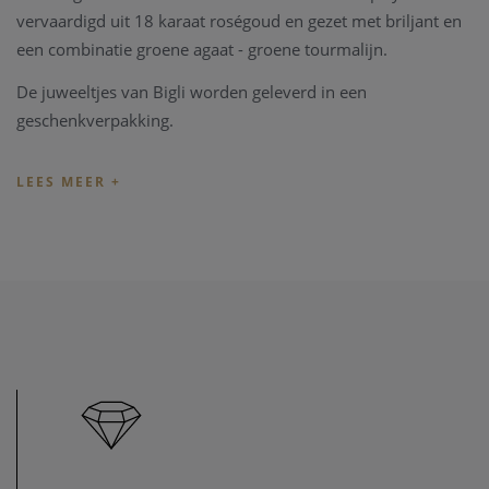
vervaardigd uit 18 karaat roségoud en gezet met briljant en
een combinatie groene agaat - groene tourmalijn.
De juweeltjes van Bigli worden geleverd in een
geschenkverpakking.
U kan de collectie van Bigli eveneens ervaren in onze fysieke
winkel te Heist-op-den-Berg.
De Bigli collectie is online te bestellen, maar evenzeer te
bezichtigen in onze fysieke winkel te Heist-op-den-Berg.
Heeft u interesse of verdere vragen naar prijs en
beschikbaarheid, neem gerust
contact
op met onze zaak.