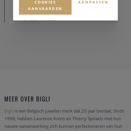
COOKIES
AANPASSEN
AANVAARDEN
AFMETINGEN
MEER OVER BIGLI
Bigli
is een Belgisch juwelen merk dat 20 jaar bestaat. Sinds
1998, hebben Laurence Arens en Thierry Spitaels met hun
nauwe samenwerking zich kunnen perfectioneren van hun