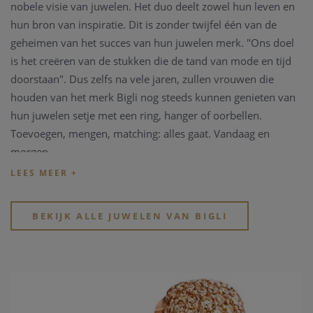
nobele visie van juwelen. Het duo deelt zowel hun leven en
hun bron van inspiratie. Dit is zonder twijfel één van de
geheimen van het succes van hun juwelen merk. "Ons doel
is het creëren van de stukken die de tand van mode en tijd
doorstaan". Dus zelfs na vele jaren, zullen vrouwen die
houden van het merk Bigli nog steeds kunnen genieten van
hun juwelen setje met een ring, hanger of oorbellen.
Toevoegen, mengen, matching: alles gaat. Vandaag en
morgen.
Bigli onderscheidt zich niet alleen door de unieke techniek
van kleuren superpositie, maar ook door het gebruik van
materialen van hoogstaande kwaliteit en het uiterst
BEKIJK ALLE JUWELEN VAN BIGLI
vakkundige zetwerk. Juwelen uit de Bigli collectie zijn
vervaardigd uit geel, wit of rosé goud 18 karaat. Deze
juwelen kunnen eventueel gezet zijn met briljanten en een
groot gamma kleurstenen.