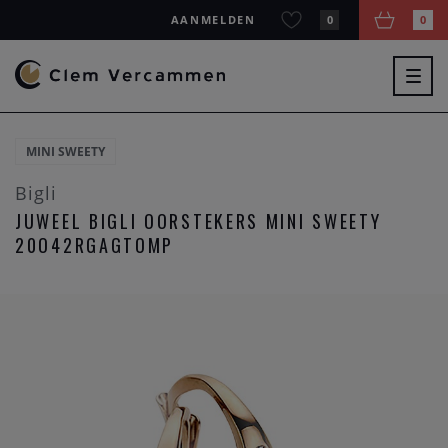
AANMELDEN
0
0
Togg
navig
MINI SWEETY
Bigli
JUWEEL BIGLI OORSTEKERS MINI SWEETY
20O42RGAGTOMP