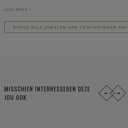
stijlen,
materialen
en
prijsklassen
. Ben je jong en zoek je
goed betaalbare hippe ringen? Of, wil je eindelijk, na zoveel
jaar samenzijn, je partner verrassen met een tijdloos elegant
design?
BEKIJK ALLE JUWELEN VAN TROUWRINGEN AMI
Zoek je een stoere atypische ring in
zwart staal
? Of gewoon
iets dat perfect past bij jullie speciale lifestyle? Of voel je
eerder iets voor de mooie symboliek van het lesbienne-,
homo- of biseksuele tekens?
MISSCHIEN INTERRESSEREN DEZE
JOU OOK