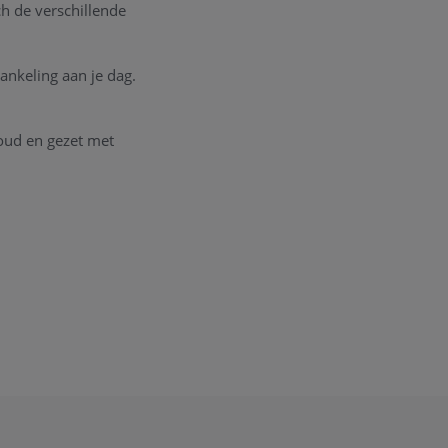
ch de verschillende
ankeling aan je dag.
goud en gezet met
nkel te Heist-op-den-
ontact
op met onze