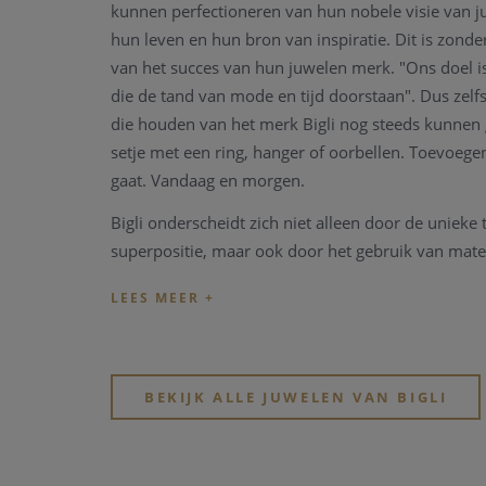
kunnen perfectioneren van hun nobele visie van j
hun leven en hun bron van inspiratie. Dit is zonde
van het succes van hun juwelen merk. "Ons doel i
die de tand van mode en tijd doorstaan". Dus zelfs
die houden van het merk Bigli nog steeds kunnen
setje met een ring, hanger of oorbellen. Toevoege
gaat. Vandaag en morgen.
Bigli onderscheidt zich niet alleen door de unieke
superpositie, maar ook door het gebruik van mat
kwaliteit en het uiterst vakkundige zetwerk. Juwelen 
vervaardigd uit geel, wit of rosé goud 18 karaat.
gezet zijn met briljanten en een groot gamma kleu
Shine on, with
BIGLI!
BEKIJK ALLE JUWELEN VAN BIGLI