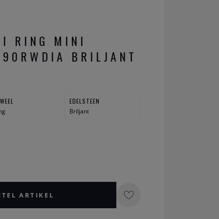
I RING MINI
190RWDIA BRILJANT
UWEEL
EDELSTEEN
ng
Briljant
STEL ARTIKEL