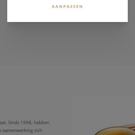
AANPASSEN
taat. Sinds 1998, hebben
we samenwerking zich