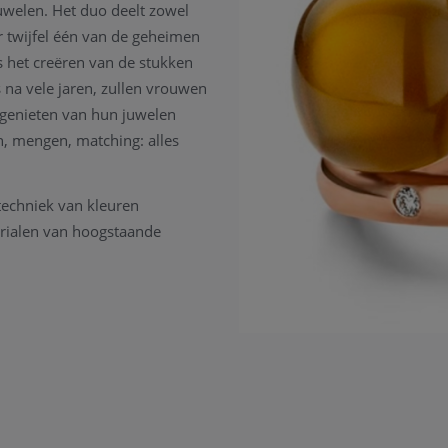
uwelen. Het duo deelt zowel
r twijfel één van de geheimen
s het creëren van de stukken
 na vele jaren, zullen vrouwen
 genieten van hun juwelen
n, mengen, matching: alles
 techniek van kleuren
erialen van hoogstaande
uit de Bigli collectie zijn
 Deze juwelen kunnen eventueel
rstenen.