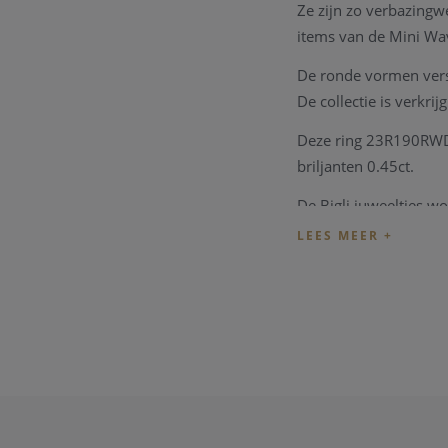
Ze zijn zo verbazingw
items van de Mini Wav
De ronde vormen versm
De collectie is verkri
Deze ring 23R190RWDIA
briljanten 0.45ct.
De Bigli juweeltjes w
De Bigli collectie is 
Berg. Heeft u interes
zaak.