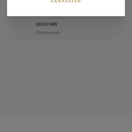
AANPASSEN
MATERIAAL & KLEUR
Zilver 925
EDELSTENEN
Zirconium