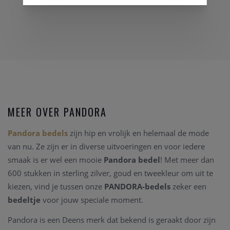
MEER OVER PANDORA
Pandora bedels
zijn hip en vrolijk en helemaal de mode
van nu. Ze zijn er in diverse uitvoeringen en voor iedere
smaak is er wel een mooie
Pandora bedel
! Met meer dan
600 stukken in sterling zilver, goud en tweekleur om uit te
kiezen, vind je tussen onze
PANDORA-bedels
zeker een
bedeltje
voor jouw speciale moment.
Pandora is een Deens merk dat bekend is geraakt door zijn