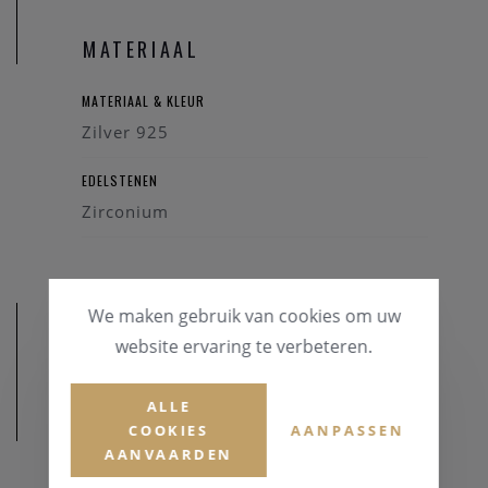
MATERIAAL
MATERIAAL & KLEUR
Zilver 925
EDELSTENEN
Zirconium
We maken gebruik van cookies om uw
website ervaring te verbeteren.
ALLE
AFMETINGEN
COOKIES
AANPASSEN
AANVAARDEN