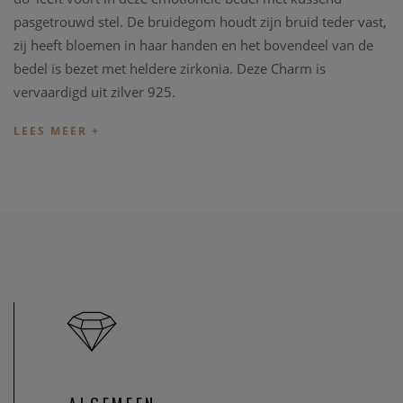
pasgetrouwd stel. De bruidegom houdt zijn bruid teder vast,
zij heeft bloemen in haar handen en het bovendeel van de
bedel is bezet met heldere zirkonia.
Deze Charm is
vervaardigd uit zilver 925.
Pandora juwelen worden snel en veilig geleverd in een
mooie originele Pandora verpakking. Shop gerust ook
verder in onze Clem Vercammen online shop, of breng een
bezoekje aan onze fysieke winkel te Heist-op-den-Berg en
bekijk onze grote Pandora collectie.
Indien een juweel niet overeenkomt met uw wens, kunnen
we het juweel steeds aanpassen in ons
juweel atelier
. Zo zijn
ook al uw juweel herstelling welkom in onze zaak, alsook
kunnen we juwelen uittekenen naar uw wens en smaak.