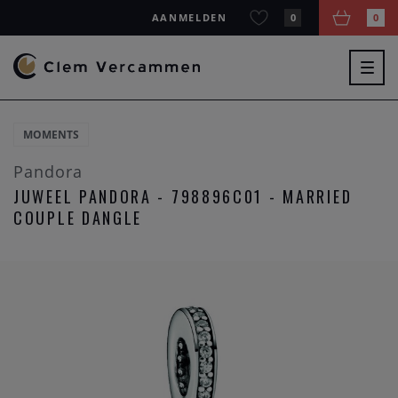
AANMELDEN
0
0
Togg
navig
MOMENTS
Pandora
JUWEEL PANDORA - 798896C01 - MARRIED
COUPLE DANGLE