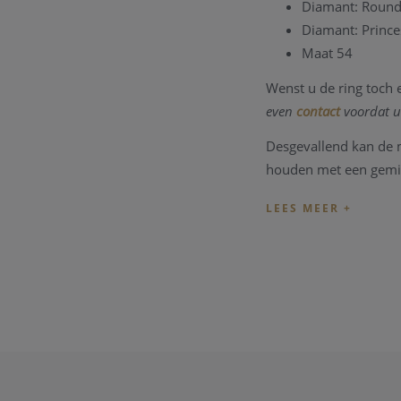
Diamant: Round 
Diamant: Princes
Maat 54
Wenst u de ring toch 
even
contact
voordat u
Desgevallend kan de 
houden met een gemid
Heeft u verder vragen