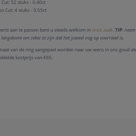
Cut: 52 stuks - 0.40ct
s Cut: 4 stuks - 0.55ct
eerst aan te passen bent u steeds welkom in
onze zaak
.
TIP
:
neem 
 langskomt om zeker te zijn dat het juweel nog op voorraad is.
maat van de ring aangepast worden naar uw wens in ons goud ate
delde kostprijs van €65.
 kan u
contact
nemen, we zullen u graag een antwoord verzenden