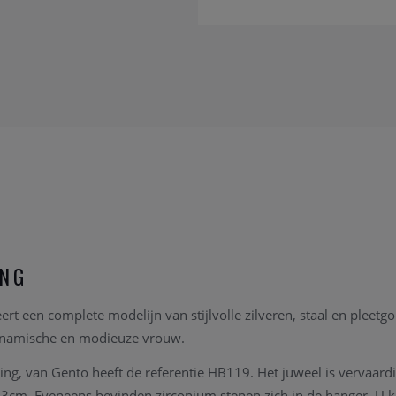
ING
ert een complete modelijn van stijlvolle zilveren, staal en pleet
ynamische en modieuze vrouw.
ing, van Gento heeft de referentie HB119
. Het juweel is vervaardi
 43cm. Eveneens bevinden
zirconium
stenen zich in de hanger. U k