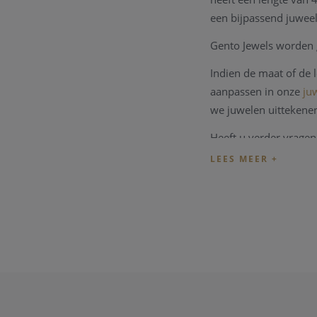
een bijpassend juweel
Gento Jewels worden g
Indien de maat of de
aanpassen in onze
juw
we juwelen uittekene
Heeft u verder vragen