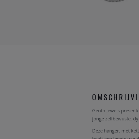
OMSCHRIJV
Gento Jewels
presente
jonge zelfbewuste, d
Deze hanger, met kett
heeft een lengte van