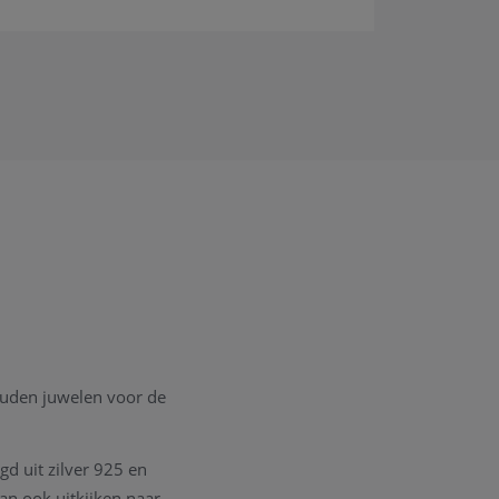
gouden juwelen voor de
gd uit zilver 925 en
an ook uitkijken naar