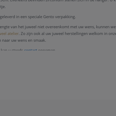
tje.
eleverd in een speciale Gento verpakking.
 lengte van het juweel niet overeenkomt met uw wens, kunnen we 
eel atelier
. Zo zijn ook al uw juweel herstellingen welkom in on
n naar uw wens en smaak.
 kan u steeds
contact
opnemen.