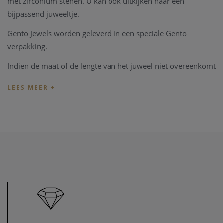
met
zirconium
stenen. U kan ook uitkijken naar een
bijpassend juweeltje.
Gento Jewels worden geleverd in een speciale Gento
verpakking.
Indien de maat of de lengte van het juweel niet overeenkomt
met uw wens, kunnen we het juweel steeds aanpassen in
onze
juweel atelier
. Zo zijn ook al uw juweel herstellingen
welkom in onze zaak, alsook kunnen we juwelen uittekenen
naar uw wens en smaak.
Uw
ringmaat
vinden kan met behulp van deze
PDF
. Heeft u
verder vragen kan u steeds
contact
opnemen.