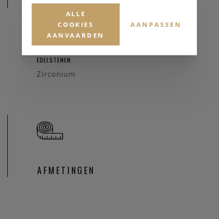
MATERIAAL
ALLE
COOKIES
AANPASSEN
MATERIAAL & KLEUR
AANVAARDEN
Zilver 925
EDELSTENEN
Zirconium
AFMETINGEN