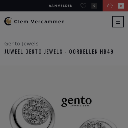
AANMELDEN
0
0
Togg
navig
Gento Jewels
JUWEEL GENTO JEWELS - OORBELLEN HB49