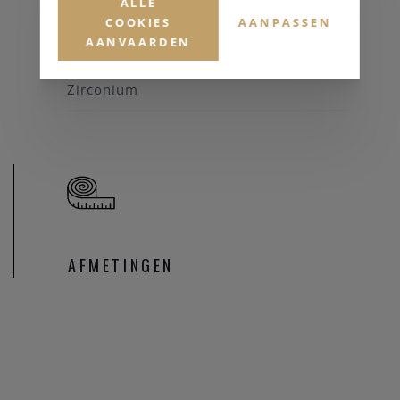
ALLE
COOKIES
AANPASSEN
Zilver 925
AANVAARDEN
EDELSTENEN
Zirconium
AFMETINGEN