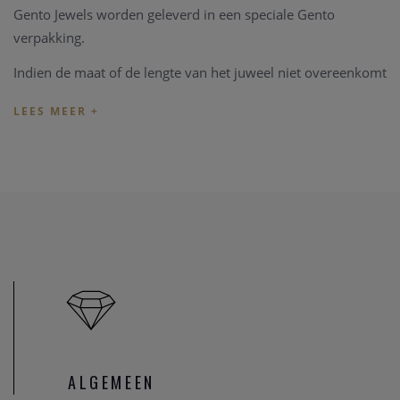
Gento Jewels worden geleverd in een speciale Gento
verpakking.
Indien de maat of de lengte van het juweel niet overeenkomt
met uw wens, kunnen we het juweel steeds aanpassen in
onze
juweel atelier
. Zo zijn ook al uw juweel herstellingen
welkom in onze zaak, alsook kunnen we juwelen uittekenen
naar uw wens en smaak.
Heeft u verder vragen kan u steeds
contact
opnemen.
ALGEMEEN