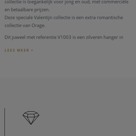
collectie is toegankelijk voor jong en oud, met commerciële
en betaalbare prijzen.
Deze speciale Valentijn collectie is een extra romantische
collectie van Orage.
Dit juweel met referentie V1003 is een zilveren hanger in
hartvorm met ketting, lengte 42cm. Het juweel is
vervaardigd uit zilver 925. Zirconium stenen zijn terug te
vinden op de hanger. U kan ook uitkijken naar een
bijpassend juweeltje.
Indien de maat of de lengte van het juweel niet overeenkomt
met uw wens, kunnen we het juweel steeds aanpassen in
ons
juweel atelier
. Zo zijn ook al uw juweel herstelling
welkom in onze zaak, alsook kunnen we juwelen uittekenen
naar uw wens en smaak.
Heeft u verder vragen kan u steeds
contact
opnemen.