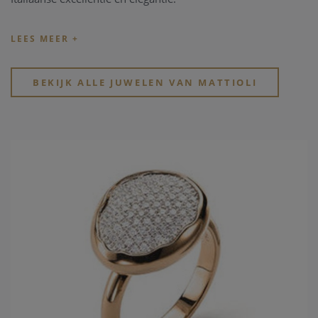
Mattioli juwelen stralen een onweerstaanbare charme uit:
eigentijds, trendy maar met een classic touch.
Hun collecties veroveren de harten van dynamische,
BEKIJK ALLE JUWELEN VAN MATTIOLI
geavanceerde vrouwen die houden van juwelen en ze zien
als zowel een veelzijdige reisgenoot als een onvervangbaar
teken van onderscheid.
Hun “Puzzle” collectie is uiterst innovatief en veelzijdig! De
collectie kenmerkt zich vooral door de verwisselbare,
gekleurde parelmoeren en houten “puzzles”.