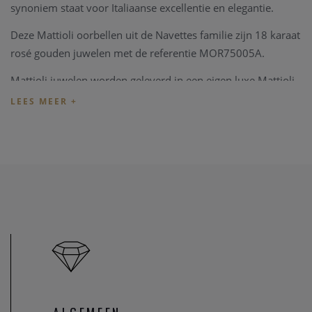
synoniem staat voor Italiaanse excellentie en elegantie.
Deze Mattioli oorbellen uit de Navettes familie zijn 18 karaat
rosé gouden juwelen met de referentie MOR75005A.
Mattioli juwelen worden geleverd in een eigen luxe Mattioli
verpakking.
Indien het juweel niet overeenkomt met uw wens, kunnen
we het juweel steeds aanpassen in ons
juweel atelier
. Zo zijn
ook al uw juweel herstellingen welkom in onze zaak, alsook
kunnen we juwelen uittekenen naar uw wens en smaak.
Heeft u verder vragen kan u steeds
contact
opnemen.
U bent ook steeds welkom in onze fysieke winkel te Heist-
op-den-Berg.