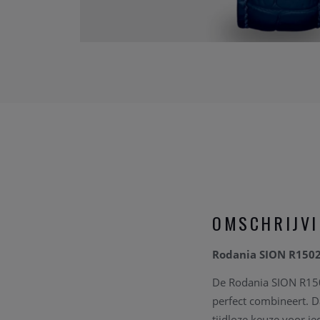
OMSCHRIJV
Rodania SION R150
De Rodania SION R1502
perfect combineert. Da
tijdloze keuze voor i