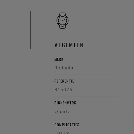
Mechanisme: Q
Kastmateriaal: 3
Diameter kast:
Glas: Saffierglas
Waterdichtheid
Wijzerplaat: Su
ALGEMEEN
Indexen: Romein
Kastvorm: Rond
MERK
Band: Blauw le
Rodania
Garantie: 3 + 2 
REFERENTIE
R15026
BINNENWERK
Quartz
COMPLICATIES
Datum