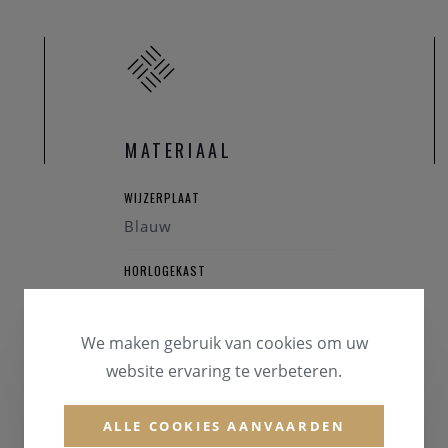
uartz
16L roestvrij staal
 38 mm
: 5 ATM
nray
MATERIAAL
se cijfers
WIJZERPLAAT
der
Blauw
jaar
HORLOGEKAST
Staal
We maken gebruik van cookies om uw
GLAS
website ervaring te verbeteren.
Saffierglas
HORLOGEBAND
ALLE COOKIES AANVAARDEN
Leder