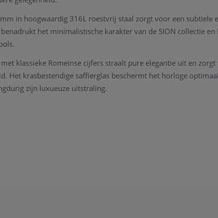
mm in hoogwaardig 316L roestvrij staal zorgt voor een subtiele en
 benadrukt het minimalistische karakter van de SION collectie e
pols.
met klassieke Romeinse cijfers straalt pure elegantie uit en zorg
eid. Het krasbestendige saffierglas beschermt het horloge optimaa
ngdurig zijn luxueuze uitstraling.
serse quartz uurwerk staat garant voor nauwkeurige prestaties 
uwe lederen band geeft het horloge een eigentijdse en verfijnde 
svorm.
d tot 5 ATM is de Rodania SION R15026 perfect geschikt voor dag
n een uitgebreide garantie van 3 + 2 jaar.
aties
026
 Quartz Movement