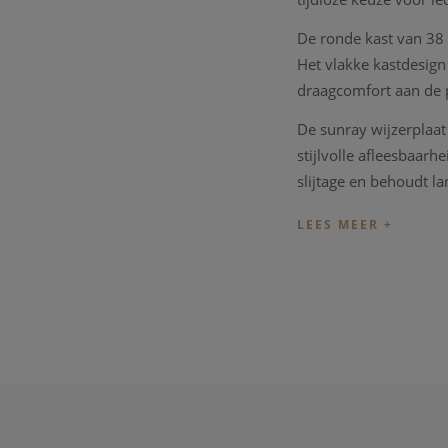
De ronde kast van 38 
Het vlakke kastdesign
draagcomfort aan de 
De sunray wijzerplaat 
stijlvolle afleesbaarh
slijtage en behoudt la
Het betrouwbare Zwit
gebruiksgemak. De bla
een comfortabele pa
Met een waterdichthei
Bovendien geniet u va
Technische specific
Referentie: R15
Uurwerk: Swiss