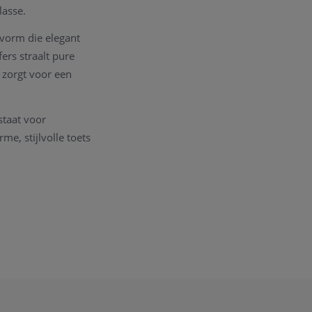
lasse.
 vorm die elegant
ers straalt pure
 zorgt voor een
staat voor
e, stijlvolle toets
r dagelijks gebruik.
n de kwaliteit van