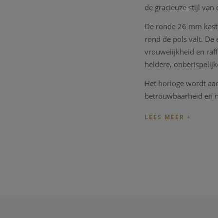
de gracieuze stijl va
De ronde 26 mm kast v
rond de pols valt. De
vrouwelijkheid en raf
heldere, onberispelijke
Het horloge wordt aan
betrouwbaarheid en na
toe aan het geheel en
Dankzij een waterbest
Rodania biedt bovendi
Zwitserse uurwerken.
Kenmerken
Referentie: R14
Collectie: Lugan
Geslacht: Dame