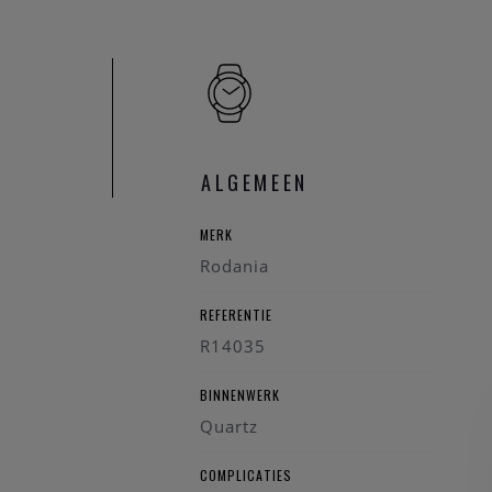
Uurwerk: Zwitse
Kastdiameter: 
Kastmateriaal: 3
Kastvorm: Rond
Wijzerplaat: En
Glas: Saffierglas
ALGEMEEN
Band: Bruin led
Waterbestendigh
MERK
Garantie: 3 + 2 
Rodania
De Rodania Lugano Spa
REFERENTIE
elegantie en eigentijd
R14035
BINNENWERK
Quartz
COMPLICATIES