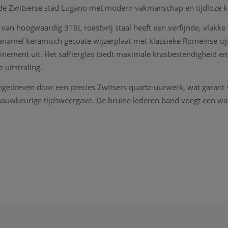
n de Zwitserse stad Lugano met modern vakmanschap en tijdloze k
an hoogwaardig 316L roestvrij staal heeft een verfijnde, vlakke
 enamel keramisch gecoate wijzerplaat met klassieke Romeinse cijf
finement uit. Het saffierglas biedt maximale krasbestendigheid en
 uitstraling.
gedreven door een precies Zwitsers quartz-uurwerk, wat garant 
uwkeurige tijdsweergave. De bruine lederen band voegt een warm
 sluit comfortabel met een elegante gesp.
endigheid tot 5 ATM (50 meter) is de Lugano Sparkle geschikt voo
en een royale 3 + 2 jaar garantie* — een bewijs van vertrouwen i
035
o Sparkle
s