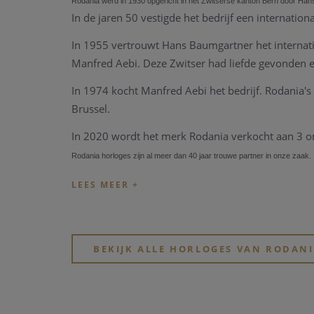
Rodania werd in 1930 opgericht in het Zwitserse kanton Bern door Han
In de jaren 50 vestigde het bedrijf een internationa
In 1955 vertrouwt Hans Baumgartner het interna
Manfred Aebi.
Deze Zwitser had liefde gevonden en
In 1974 kocht Manfred Aebi het bedrijf.
Rodania's 
Brussel.
In 2020 wordt het merk Rodania verkocht aan 3 o
Rodania horloges zijn al meer dan 40 jaar trouwe partner in onze zaak.
BEKIJK ALLE HORLOGES VAN RODAN