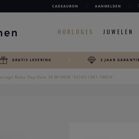
CADEAUBON
AANMELDEN
HORLOGES
JUWELEN
GRATIS LEVERING
2 JAAR GARANTI
orloge Rolex Day-Date 36 M18038 '93745-1081-TWDH'