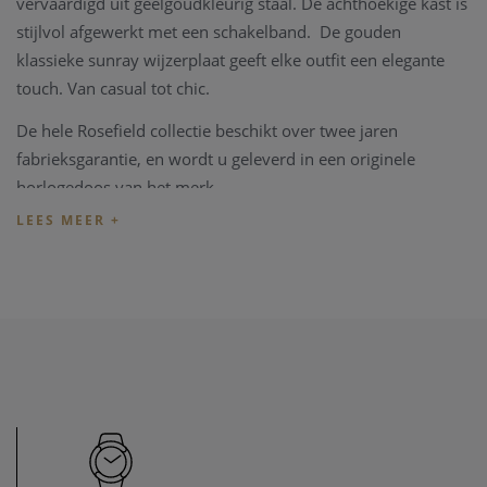
vervaardigd uit geelgoudkleurig staal. De achthoekige kast is
stijlvol afgewerkt met een schakelband. De gouden
klassieke sunray wijzerplaat geeft elke outfit een elegante
touch. Van casual tot chic.
De hele Rosefield collectie beschikt over twee jaren
fabrieksgarantie, en wordt u geleverd in een originele
horlogedoos van het merk.
Heeft u later een probleem met het horloge, kan u steeds
terecht in ons
horloge atelier
. Onze zaak beschikt over een
horloge hersteldienst waardat alle horloge merken welkom
zijn. Zo kunnen ook wisselstukken besteld worden, zoals bv
een nieuwe band voor het horloge.
Heeft u verdere vragen kan u steeds
contact
opnemen.