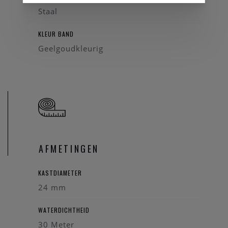
Staal
KLEUR BAND
Geelgoudkleurig
AFMETINGEN
KASTDIAMETER
24 mm
WATERDICHTHEID
30 Meter