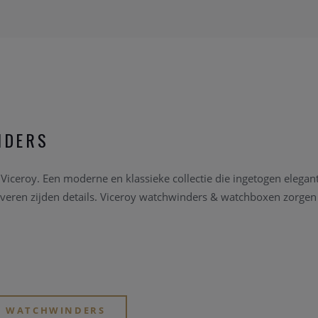
NDERS
eroy. Een moderne en klassieke collectie die ingetogen elegantie
lveren zijden details. Viceroy watchwinders & watchboxen zorgen vo
LF WATCHWINDERS