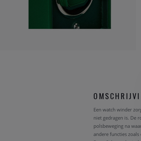
OMSCHRIJV
Een watch winder zorg
niet gedragen is. De 
polsbeweging na waard
andere functies zoal