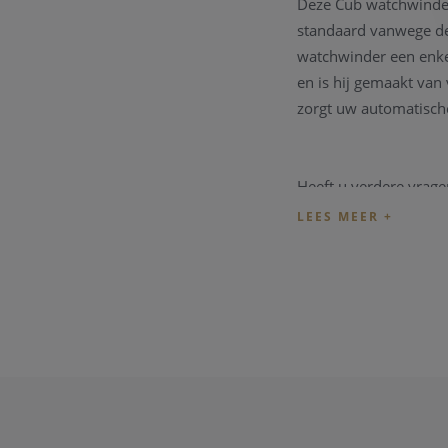
Deze Cub watchwinder 
standaard vanwege de 
watchwinder een enke
en is hij gemaakt van 
zorgt uw automatische 
Heeft u verdere vrage