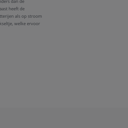
anders dan de
aast heeft de
terijen als op stroom
kseltje, welke ervoor