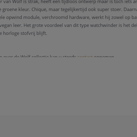
van Wolf is strak, heeft een tijdloos ontwerp maar is toch iets 
groene kleur. Chique, maar tegelijkertijd ook super stoer. Daarn
le opwind module, verchroomd hardware, werkt hij zowel op bat
vegan leer. Het grote voordeel van dit type watchwinder is het de
horloge stofvrij blijft.
n over de Wolf collectie kan u steeds
contact
opnemen.