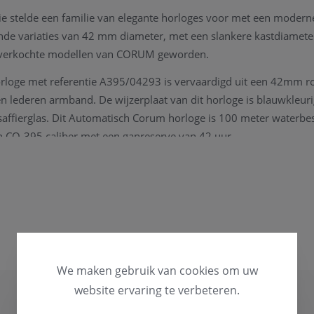
ie stelde een familie van elegante horloges voor met een moderne
ende variaties van 42 mm diameter, met een slankere kastdiameter
stverkochte modellen van CORUM geworden.
loge met referentie A395/04293 is vervaardigd uit een 42mm roe
n lederen armband. De wijzerplaat van dit horloge is blauwkleur
affierglas. Dit Automatisch Corum horloge is 100 meter waterbe
 CO-395 caliber met een ganreserve van 42 uur.
ordt geleverd met een originele Corum box, vergezeld met alle 
ie ivm het horloge, de collectie van Corum, kan u steeds
contac
n.
Corum horloge heeft op periodieke momenten een
onderhoud
nod
We maken gebruik van cookies om uw
hnisch instrument te kunnen garanderen.
website ervaring te verbeteren.