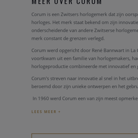
MEER OVER CORUM
Corum is een Zwitsers horlogemerk dat zijn oorspr
horloges. Het merk staat bekend om zijn innovati
onderscheidende van andere Zwitserse horlogemerk
merk constant de grenzen verlegd.
Corum werd opgericht door René Bannwart in La Ch
voortkwam uit een familie van horlogemakers, had e
horlogeproductie combineerde met innovatief en
Corum's streven naar innovatie al snel in het uit
beroemd door zijn unieke ontwerpen en het gebrui
In 1960 werd Corum een ​​van zijn meest opmerkel
geproduceerd.
Corum was altijd bereid om buiten de gebaande pa
materialen zoals hout, diamanten, en zelfs goud en
2000 werd de Golden Bridge gebouwd, een bijzonde