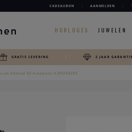
CADEAUBON
AANMELDEN
HORLOGES
JUWELEN
GRATIS LEVERING
2 JAAR GARANTI
orum Admiral 42 Automatic A395/04293