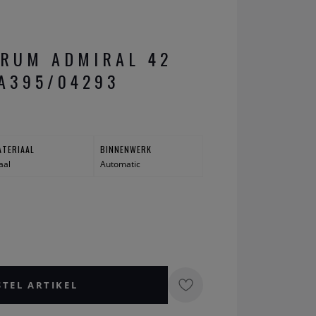
RUM ADMIRAL 42
A395/04293
ATERIAAL
BINNENWERK
aal
Automatic
0
STEL ARTIKEL