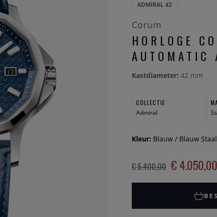
ADMIRAL 42
Corum
HORLOGE CO
AUTOMATIC 
Kastdiameter:
42 mm
COLLECTIE
M
Admiral
St
Kleur:
Blauw / Blauw Staal
€ 4.050,0
€ 5.400,00
BE