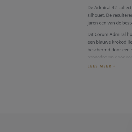
De Admiral 42-collect
silhouet. De resulter
jaren een van de be
Dit Corum Admiral hor
een blauwe krokodille
beschermd door een s
aangedreven door een
De Corum collectie w
garantie kaart.
Wenst u meer informat
u graag te woord staa
Opmerking: ook dit 
prestatie van het tec