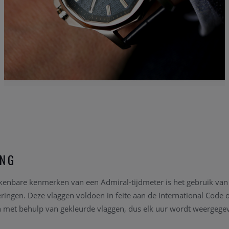
ING
kenbare kenmerken van een Admiral-tijdmeter is het gebruik van
ingen. Deze vlaggen voldoen in feite aan de International Code o
n met behulp van gekleurde vlaggen, dus elk uur wordt weergege