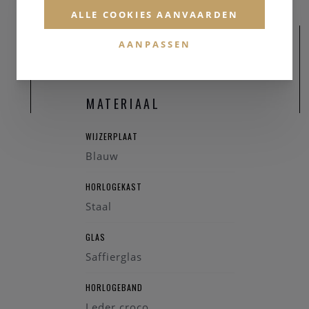
ALLE COOKIES AANVAARDEN
AANPASSEN
MATERIAAL
WIJZERPLAAT
Blauw
HORLOGEKAST
Staal
GLAS
Saffierglas
HORLOGEBAND
Leder croco