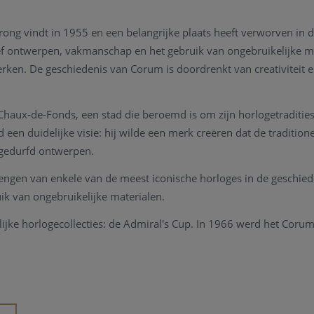
ong vindt in 1955 en een belangrijke plaats heeft verworven in 
ef ontwerpen, vakmanschap en het gebruik van ongebruikelijke ma
en. De geschiedenis van Corum is doordrenkt van creativiteit en
aux-de-Fonds, een stad die beroemd is om zijn horlogetradities
en duidelijke visie: hij wilde een merk creëren dat de tradition
 gedurfd ontwerpen.
brengen van enkele van de meest iconische horloges in de geschie
k van ongebruikelijke materialen.
ijke horlogecollecties: de Admiral's Cup. In 1966 werd het Coru
den te denken. In de jaren '80 begon het merk met het gebruik v
 platina in combinatie met exotische stoffen zoals saffier en mine
r exclusief Zwitsers horloge. Maar ook de Bubble, een reeks va