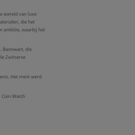
de wereld van luxe
terialen, die het
 ambitie, waarbij het
. Bannwart, die
ele Zwitserse
denis. Het merk werd
m Coin Watch
an ongebruikelijke
ralen. In de jaren
n gelimiteerde