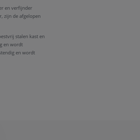
r en verfijnder
, zijn de afgelopen
stvrij stalen kast en
ig en wordt
stendig en wordt
documenten en de
t
opnemen. We zullen
ig om een goede