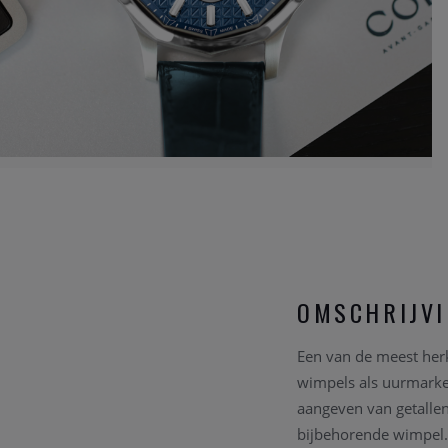
OMSCHRIJV
Een van de meest her
wimpels als uurmarker
aangeven van getalle
bijbehorende wimpel.