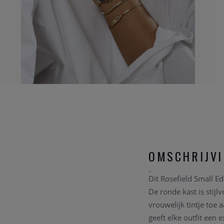
OMSCHRIJV
Dit Rosefield Small Ed
De ronde kast is stij
vrouwelijk tintje toe 
geeft elke outfit een e