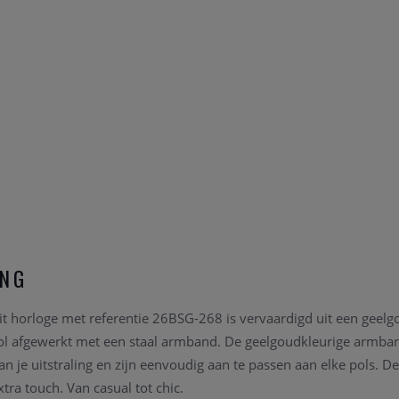
ING
it horloge met referentie 26BSG-268 is vervaardigd uit een geelgo
lvol afgewerkt met een staal armband. De geelgoudkleurige armba
aan je uitstraling en zijn eenvoudig aan te passen aan elke pols. D
xtra touch. Van casual tot chic.