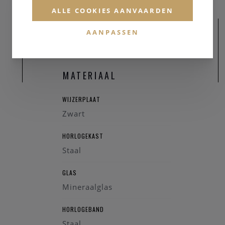
ALLE COOKIES AANVAARDEN
AANPASSEN
MATERIAAL
WIJZERPLAAT
Zwart
HORLOGEKAST
Staal
GLAS
Mineraalglas
HORLOGEBAND
Staal