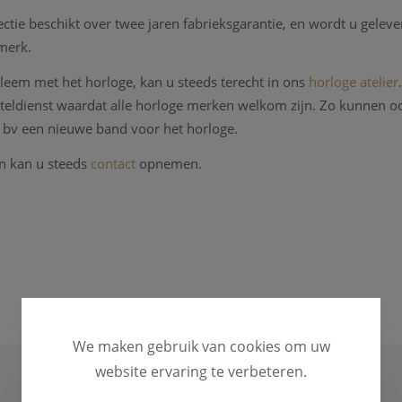
ectie beschikt over twee jaren fabrieksgarantie, en wordt u geleve
 merk.
bleem met het horloge, kan u steeds terecht in ons
horloge atelier
teldienst waardat alle horloge merken welkom zijn. Zo kunnen o
 bv een nieuwe band voor het horloge.
en kan u steeds
contact
opnemen.
We maken gebruik van cookies om uw
website ervaring te verbeteren.