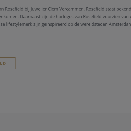
van Rosefield bij Juwelier Clem Vercammen. Rosefield staat beken
komen. Daarnaast zijn de horloges van Rosefield voorzien van e
dse lifestylemerk zijn geïnspireerd op de wereldsteden Amsterda
ELD