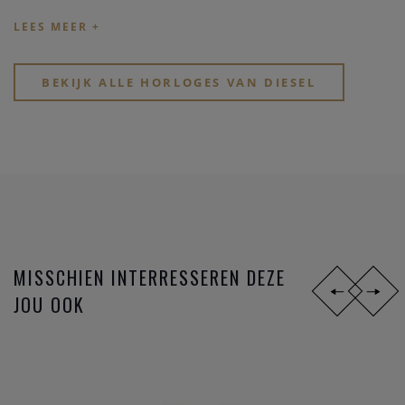
telkens zo te vernieuwen, dat elke jonge man of vrouw zich
aangetrokken voelt en zijn keuze kan vinden in deze horloge
collectie. Elk model bezit zijn identiteit, zodat elk Diesel
BEKIJK ALLE HORLOGES VAN DIESEL
horloge een originaliteit uitademt.
MISSCHIEN INTERRESSEREN DEZE
JOU OOK