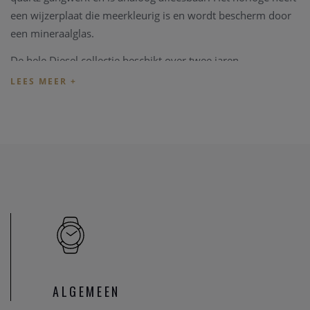
een wijzerplaat die meerkleurig is en wordt bescherm door
een mineraalglas.
De hele Diesel collectie beschikt over twee jaren
fabrieksgarantie, en wordt u geleverd met een mooie Diesel
verpakking box.
Heeft u later een probleem met het horloge, kan u steeds
terecht in ons
horloge atelier
. Ons atelier beschikt over een
horloge hersteldienst waar alle horlogemerken welkom zijn.
Zo kunnen ook wisselstukken besteld worden zoals bv een
nieuwe lederen armband voor het horloge.
Heeft u verder vragen kan u steeds
contact
opnemen.
ALGEMEEN