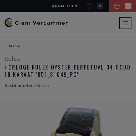
AANMELDEN
0
0
Togg
navig
34 mm
Rolex
HORLOGE ROLEX OYSTER PERPETUAL 34 GOUD
18 KARAAT '851_81049_PO'
Kastdiameter:
34 mm