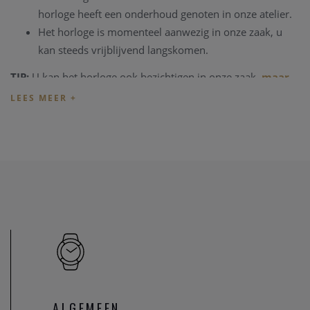
horloge heeft een onderhoud genoten in onze atelier.
Het horloge is momenteel aanwezig in onze zaak, u
kan steeds vrijblijvend langskomen.
TIP:
U kan het horloge ook bezichtigen in onze zaak,
maar
informeer eerst
even dat het horloge toch nog op voorraad
is en niet net verkocht is.
Heeft u verder vragen ivm de aankoop van dit horloge, kan
u steeds
contact
opnemen met onze zaak
Onze referentie: 851-81049
ALGEMEEN