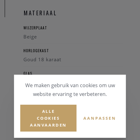
MATERIAAL
WIJZERPLAAT
Beige
HORLOGEKAST
Goud 18 karaat
GLAS
Saffierglas
We maken gebruik van cookies om uw
website ervaring te verbeteren.
HORLOGEBAND
Leder kalfs
ALLE
COOKIES
AANPASSEN
KLEUR BAND
AANVAARDEN
Zwart