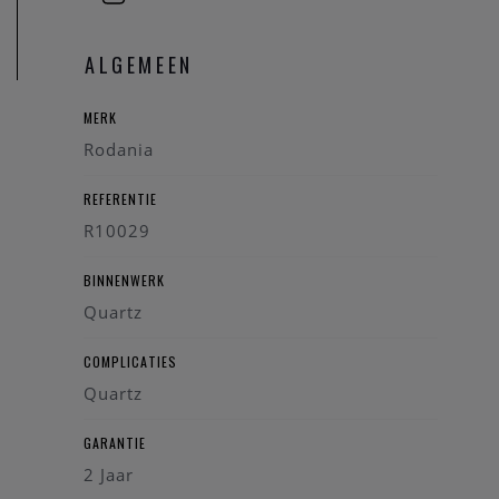
Heeft u verdere vragen kan u steeds
contact
opnemen.
ALGEMEEN
MERK
Rodania
REFERENTIE
R10029
BINNENWERK
Quartz
COMPLICATIES
Quartz
GARANTIE
2 Jaar