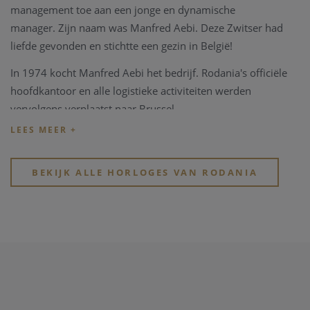
management toe aan een jonge en dynamische
manager.
Zijn naam was Manfred Aebi.
Deze Zwitser had
liefde gevonden en stichtte een gezin in België!
In 1974 kocht Manfred Aebi het bedrijf.
Rodania's officiële
hoofdkantoor en alle logistieke activiteiten werden
vervolgens verplaatst naar Brussel.
In 2020 wordt het merk Rodania verkocht aan 3
ondernemers uit de Zwitserse en Belgische horlogewereld.
BEKIJK ALLE HORLOGES VAN RODANIA
Rodania horloges zijn al meer dan 40 jaar trouwe partner in onze zaak.