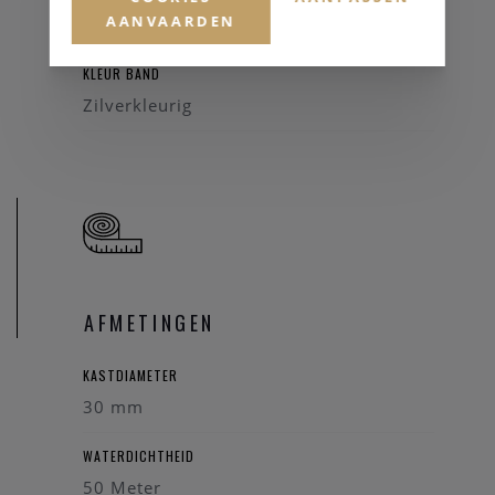
AANVAARDEN
Staal
KLEUR BAND
Zilverkleurig
AFMETINGEN
KASTDIAMETER
30 mm
WATERDICHTHEID
50 Meter