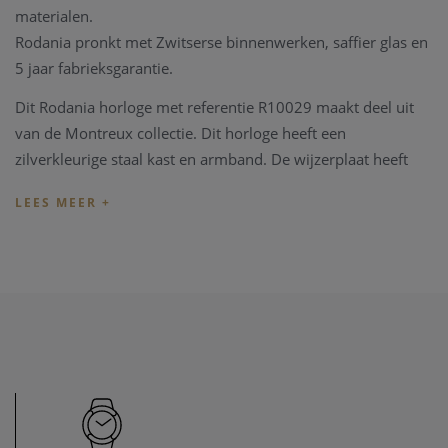
materialen.
Rodania pronkt met Zwitserse binnenwerken, saffier glas en
5 jaar fabrieksgarantie.
Dit Rodania horloge met referentie R10029 maakt deel uit
van de Montreux collectie. Dit horloge heeft een
zilverkleurige staal kast en armband. De wijzerplaat heeft
een parelmoer kleur en is gezet met steentjes op de indexen
en kastrand.
Dit Rodania horloge wordt geleverd in een mooie Rodania
Box met fabrieksgarantie.
Heeft u later een probleem met het horloge, kan u steeds
terecht in ons
horloge atelier
. Ons atelier beschikt over een
horloge hersteldienst waar alle horlogemerken welkom zijn.
Zo kunnen ook wisselstukken besteld worden zoals bv een
nieuwe armband voor het horloge.