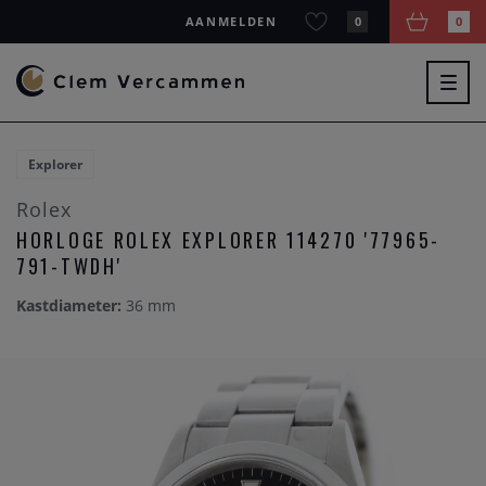
AANMELDEN
0
0
Togg
navig
Explorer
Rolex
HORLOGE ROLEX EXPLORER 114270 '77965-
791-TWDH'
Kastdiameter:
36 mm