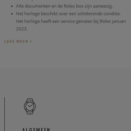
Alle documenten en de Rolex box zijn aanwezig.
Het horloge beschikt over een schitterende conditie.
Het horloge heeft een service genoten bij Rolex januari
2023.
TIP:
U kan het horloge ook bezichtigen in onze zaak,
maar
informeer eerst
even dat het horloge toch nog op voorraad
is en niet net verkocht is.
Heeft u verder vragen ivm de aankoop van dit horloge, kan
u steeds
contact
opnemen met onze zaak
Onze referentie: 77965/791
ALGEMEEN