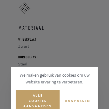
MATERIAAL
WIJZERPLAAT
Zwart
HORLOGEKAST
Staal
We maken gebruik van cookies om uw
GLAS
Saffierglas
website ervaring te verbeteren.
HORLOGEBAND
ALLE
Staal
COOKIES
AANPASSEN
AANVAARDEN