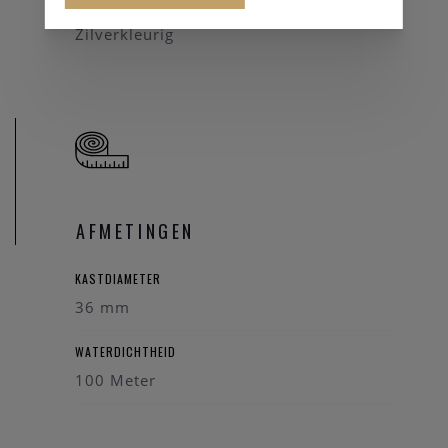
KLEUR BAND
Zilverkleurig
AFMETINGEN
KASTDIAMETER
36 mm
WATERDICHTHEID
100 Meter