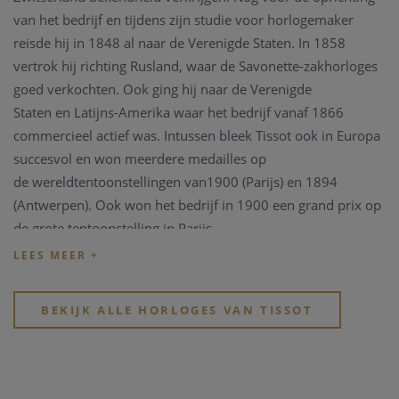
van het bedrijf en tijdens zijn studie voor horlogemaker
reisde hij in 1848 al naar de Verenigde Staten. In 1858
vertrok hij richting Rusland, waar de Savonette-zakhorloges
goed verkochten. Ook ging hij naar de Verenigde
Staten en Latijns-Amerika waar het bedrijf vanaf 1866
commercieel actief was. Intussen bleek Tissot ook in Europa
succesvol en won meerdere medailles op
de wereldtentoonstellingen van1900 (Parijs) en 1894
(Antwerpen). Ook won het bedrijf in 1900 een grand prix op
de grote tentoonstelling in Parijs.
In 1930 ging Tissot samenwerken met Omega en de Tissot-
Omegahorloges uit die tijd zijn verzamelobjecten geworden.
BEKIJK ALLE HORLOGES VAN TISSOT
Sinds 1983 is Tissot onderdeel van de Swatch Group en met
verkooppunten in meer dan 150 landen is het de grootste
horlogeproducent en -distributeur in de wereld.