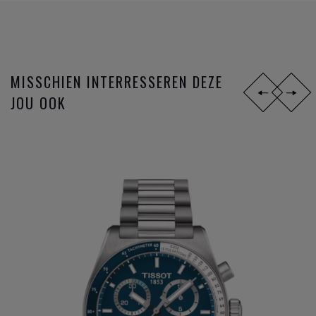
Tissot
is officieel tijdwaarnemer bij verschillende
wereldkampioenschappen, zoals wielrennen,
motorraces, schermen en ijshockey.
MISSCHIEN INTERRESSEREN DEZE
JOU OOK