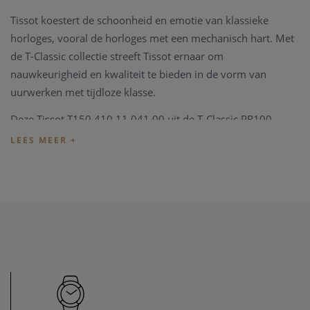
Tissot koestert de schoonheid en emotie van klassieke
horloges, vooral de horloges met een mechanisch hart. Met
de T-Classic collectie streeft Tissot ernaar om
nauwkeurigheid en kwaliteit te bieden in de vorm van
uurwerken met tijdloze klasse.
Deze Tissot T150.410.11.041.00 uit de T-Classic PR100
collectie is vervaardigd uit een 40mm zilverkleurige staal
kast en band. Het horloge heeft een blauwe wijzerplaat met
een datum aanduiding op 3uur en is tot 100M waterdicht.
De Tissot wordt geleverd met een originele Tissot box,
vergezeld met alle documenten en de garantie kaart.
Wenst u meer informatie ivm het horloge, de collectie van
Tissot, kan u steeds contact opnemen. We zullen u graag te
woord staan.