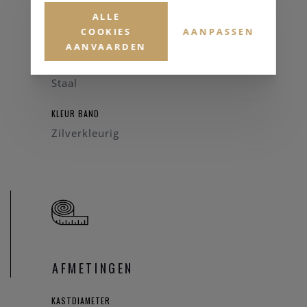
GLAS
ALLE
COOKIES
AANPASSEN
Saffierglas
AANVAARDEN
HORLOGEBAND
Staal
KLEUR BAND
Zilverkleurig
AFMETINGEN
KASTDIAMETER