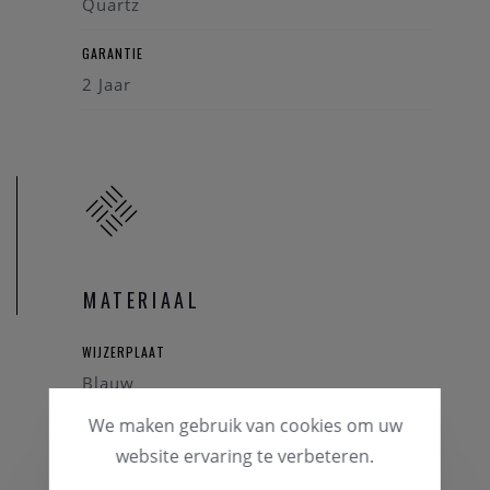
Quartz
GARANTIE
2 Jaar
MATERIAAL
WIJZERPLAAT
Blauw
We maken gebruik van cookies om uw
HORLOGEKAST
website ervaring te verbeteren.
Staal