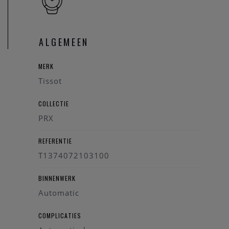
3uur en is tot 100M waterdicht.
De Tissot wordt geleverd met een originele Tissot box,
vergezeld met alle documenten en de garantie kaart.
ALGEMEEN
Wenst u meer informatie ivm het horloge, de collectie van
MERK
Tissot, kan u steeds contact opnemen. We zullen u graag te
Tissot
woord staan.
COLLECTIE
PRX
REFERENTIE
T1374072103100
BINNENWERK
Automatic
COMPLICATIES