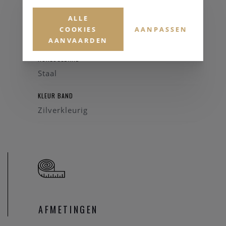
ALLE
GLAS
COOKIES
AANPASSEN
Saffierglas
AANVAARDEN
HORLOGEBAND
Staal
KLEUR BAND
Zilverkleurig
AFMETINGEN