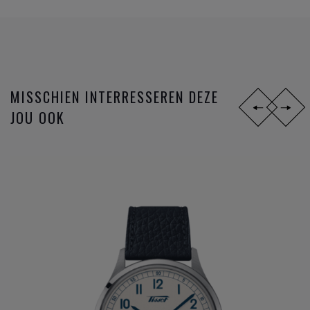
Tissot
is officieel tijdwaarnemer bij verschillende
wereldkampioenschappen, zoals wielrennen,
motorraces, schermen en ijshockey.
MISSCHIEN INTERRESSEREN DEZE
JOU OOK