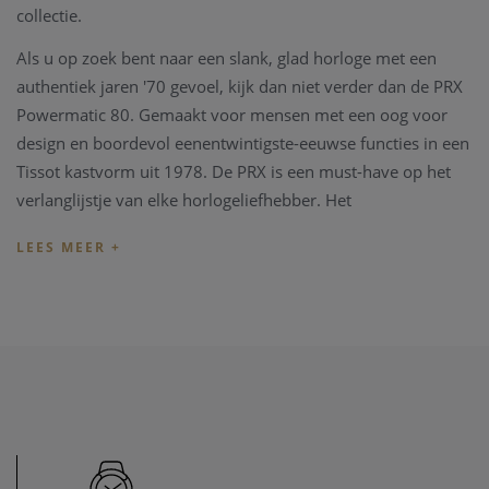
collectie.
Als u op zoek bent naar een slank, glad horloge met een
authentiek jaren '70 gevoel, kijk dan niet verder dan de PRX
Powermatic 80. Gemaakt voor mensen met een oog voor
design en boordevol eenentwintigste-eeuwse functies in een
Tissot kastvorm uit 1978. De PRX is een must-have op het
verlanglijstje van elke horlogeliefhebber. Het
zelfopwindende Powermatic 80-uurwerk levert
betrouwbaarheid en precisie dankzij de innovatieve
Nivachron-balansveer. Met 80 uur gangreserve is het een
modern uurwerk dat is ontworpen om gelijke tempo te
houden met een drukke levensstijl.
Deze Automatische Tissot T137.407.21.031.00 uit de PRX
Powermatic 80 collectie is vervaardigd uit een 40mm
zilverkleurige staal kast en band. Het horloge heeft een
zilverkleurige wijzerplaat met een datum aanduiding op