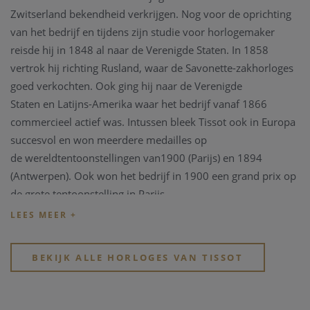
Zwitserland bekendheid verkrijgen. Nog voor de oprichting
van het bedrijf en tijdens zijn studie voor horlogemaker
reisde hij in 1848 al naar de Verenigde Staten. In 1858
vertrok hij richting Rusland, waar de Savonette-zakhorloges
goed verkochten. Ook ging hij naar de Verenigde
Staten en Latijns-Amerika waar het bedrijf vanaf 1866
commercieel actief was. Intussen bleek Tissot ook in Europa
succesvol en won meerdere medailles op
de wereldtentoonstellingen van1900 (Parijs) en 1894
(Antwerpen). Ook won het bedrijf in 1900 een grand prix op
de grote tentoonstelling in Parijs.
In 1930 ging Tissot samenwerken met Omega en de Tissot-
Omegahorloges uit die tijd zijn verzamelobjecten geworden.
BEKIJK ALLE HORLOGES VAN TISSOT
Sinds 1983 is Tissot onderdeel van de Swatch Group en met
verkooppunten in meer dan 150 landen is het de grootste
horlogeproducent en -distributeur in de wereld.