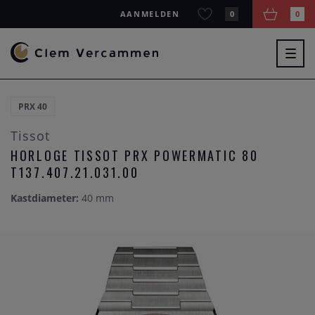
AANMELDEN
0
0
Togg
navig
PRX 40
Tissot
HORLOGE TISSOT PRX POWERMATIC 80
T137.407.21.031.00
Kastdiameter:
40 mm