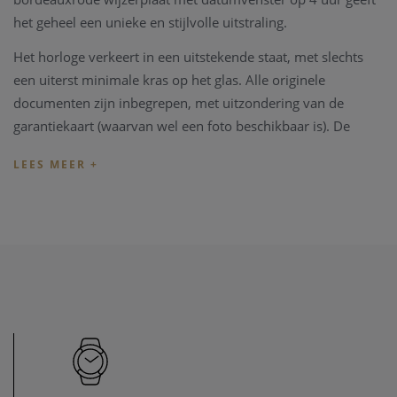
het geheel een unieke en stijlvolle uitstraling.
Het horloge verkeert in een uitstekende staat, met slechts
een uiterst minimale kras op het glas. Alle originele
documenten zijn inbegrepen, met uitzondering van de
garantiekaart (waarvan wel een foto beschikbaar is). De
originele Audemars Piguet box is eveneens aanwezig.
Dit horloge is momenteel fysiek aanwezig in onze zaak. U
bent van harte welkom om het vrijblijvend te bezichtigen.
Wij raden u echter aan om vooraf even contact met ons op
te nemen om te verifiëren of het horloge nog beschikbaar is.
Heeft u vragen over deze tijdloze creatie of wenst u verdere
informatie over de aankoop? Aarzel dan niet om contact op
te nemen met onze zaak – wij helpen u graag verder.
Onze referentie: 71298/691