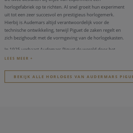
horlogefabriek op te richten. Al snel groeit hun experiment
uit tot een zeer succesvol en prestigieus horlogemerk.
Hierbij is Audemars altijd verantwoordelijk voor de
technische ontwikkeling, terwijl Piguet de zaken regelt en
zich bezighoudt met de vormgeving van de horlogekasten.
In 1925 verbaast Audemars Piguet de wereld door het
dunste zakhorloge aller tijden te produceren. Drie jaar later
schrijft het merk opnieuw geschiedenis door het eerste
skelethorloge te produceren. Dit is een horloge met een
BEKIJK ALLE HORLOGES VAN AUDERMARS PIGU
wijzerplaat van glas waardoor de drager het mechanisme
van het horloge dwars door de wijzerplaat kan zien.
Het merk bleef zich lange tijd bezighouden met het
produceren van zakhorloges en begon pas in de jaren 20
van de vorige eeuw met het maken van polshorloges.
Het merk groeide in de jaren 70 definitief uit tot een van de