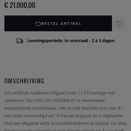
€ 21.000,00
BESTEL ARTIKEL
Leveringsperiode: In voorraad - 2 à 3 dagen
OMSCHRIJVING
Dit verfijnde Audemars Piguet Code 11.59 horloge met
referentie 15210BC.OO.A500KB.01 is momenteel
tweedehands beschikbaar. Het model beschikt over een 41
mm kast vervaardigd uit 18 karaat witgoud en is afgewerkt
met een elegante witte krokodillenlederen armband. De diep
bordeauxrode wijzerplaat met datumvenster op 4 uur geeft