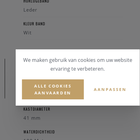
HORLOGEBAND
Leder
KLEUR BAND
Wit
We maken gebruik van cookies om uw website
ervaring te verbeteren.
ALLE COOKIES
AANPASSEN
AANVAARDEN
AFMETINGEN
KASTDIAMETER
41 mm
WATERDICHTHEID