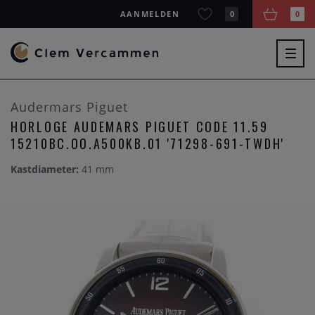
AANMELDEN
0
0
Togg
navig
Audermars Piguet
HORLOGE AUDEMARS PIGUET CODE 11.59
15210BC.OO.A500KB.01 '71298-691-TWDH'
Kastdiameter:
41 mm