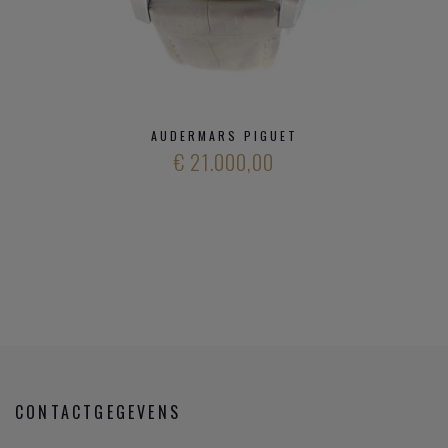
een geblokt patroon. Er zijn twee uitvoeringen van de Royal
Oak: een
Gent Size
(44mm) en een
Lady's Size
(33 mm).
Momenteel behoort 90% van de horloges die AP verkoopt
tot de Royal Oak-serie.
AUDERMARS PIGUET
€ 21.000,00
CONTACTGEGEVENS