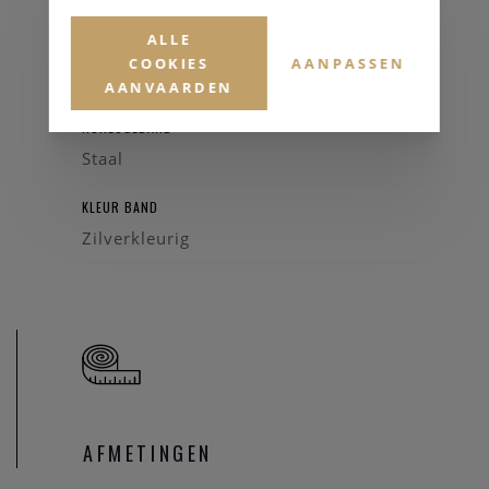
ALLE
GLAS
COOKIES
AANPASSEN
Saffierglas
AANVAARDEN
HORLOGEBAND
Staal
KLEUR BAND
Zilverkleurig
AFMETINGEN