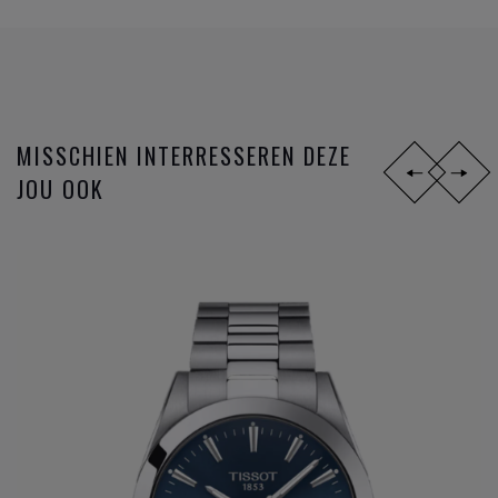
Tissot
is officieel tijdwaarnemer bij verschillende
wereldkampioenschappen, zoals wielrennen,
motorraces, schermen en ijshockey.
MISSCHIEN INTERRESSEREN DEZE
JOU OOK