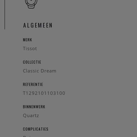
vergezeld met alle documenten en de garantie kaart.
Wenst u meer informatie ivm het horloge, de collectie van
ALGEMEEN
Tissot, kan u steeds contact opnemen. We zullen u graag te
woord staan.
MERK
Tissot
COLLECTIE
Classic Dream
REFERENTIE
T1292101103100
BINNENWERK
Quartz
COMPLICATIES