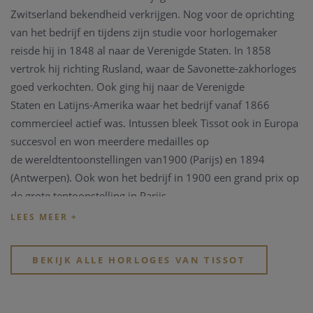
Zwitserland bekendheid verkrijgen. Nog voor de oprichting
van het bedrijf en tijdens zijn studie voor horlogemaker
reisde hij in 1848 al naar de Verenigde Staten. In 1858
vertrok hij richting Rusland, waar de Savonette-zakhorloges
goed verkochten. Ook ging hij naar de Verenigde
Staten en Latijns-Amerika waar het bedrijf vanaf 1866
commercieel actief was. Intussen bleek Tissot ook in Europa
succesvol en won meerdere medailles op
de wereldtentoonstellingen van1900 (Parijs) en 1894
(Antwerpen). Ook won het bedrijf in 1900 een grand prix op
de grote tentoonstelling in Parijs.
In 1930 ging Tissot samenwerken met Omega en de Tissot-
Omegahorloges uit die tijd zijn verzamelobjecten geworden.
BEKIJK ALLE HORLOGES VAN TISSOT
Sinds 1983 is Tissot onderdeel van de Swatch Group en met
verkooppunten in meer dan 150 landen is het de grootste
horlogeproducent en -distributeur in de wereld.