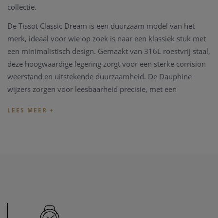
collectie.
De Tissot Classic Dream is een duurzaam model van het
merk, ideaal voor wie op zoek is naar een klassiek stuk met
een minimalistisch design. Gemaakt van 316L roestvrij staal,
deze hoogwaardige legering zorgt voor een sterke corrision
weerstand en uitstekende duurzaamheid. De Dauphine
wijzers zorgen voor leesbaarheid precisie, met een
onderscheidend karakter en strakke look. Ten slotte is de
metalen armband zeer robuust en gemakkelijk te reinigen,
en veroudert hij beter dan andere armbanden.
Deze Tissot T129.210.11.031.00 uit de T-Classic Classic
Dream collectie is vervaardigd uit een 28mm zilverkleurige
staal kast en band. Het horloge heeft een zilverkleurige
wijzerplaat met een datum aanduiding op 3uur en is tot
50M waterdicht.
De Tissot wordt geleverd met een originele Tissot box,