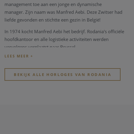
management toe aan een jonge en dynamische
manager.
Zijn naam was Manfred Aebi.
Deze Zwitser had
liefde gevonden en stichtte een gezin in België!
In 1974 kocht Manfred Aebi het bedrijf.
Rodania's officiële
hoofdkantoor en alle logistieke activiteiten werden
vervolgens verplaatst naar Brussel.
In 2020 wordt het merk Rodania verkocht aan 3
ondernemers uit de Zwitserse en Belgische horlogewereld.
BEKIJK ALLE HORLOGES VAN RODANIA
Rodania horloges zijn al meer dan 40 jaar trouwe partner in onze zaak.