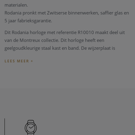
materialen.
Rodania pronkt met Zwitserse binnenwerken, saffier glas en
5 jaar fabrieksgarantie.
Dit Rodania horloge met referentie R10010 maakt deel uit
van de Montreux collectie. Dit horloge heeft een
geelgoudkleurige staal kast en band. De wijzerplaat is
vervaardigd uit wit parelmoer.
Dit Rodania horloge wordt geleverd in een mooie Rodania
Box met fabrieksgarantie.
Heeft u later een probleem met het horloge, kan u steeds
terecht in ons
horloge atelier
. Ons atelier beschikt over een
horloge hersteldienst waar alle horlogemerken welkom zijn.
Zo kunnen ook wisselstukken besteld worden zoals bv een
nieuwe armband voor het horloge.
Heeft u verdere vragen kan u steeds
contact
opnemen.