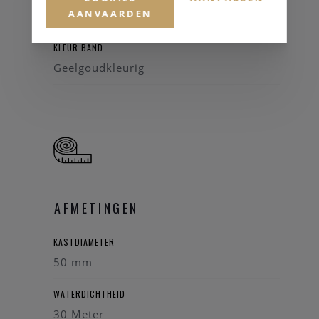
AANVAARDEN
Staal
KLEUR BAND
Geelgoudkleurig
AFMETINGEN
KASTDIAMETER
50 mm
WATERDICHTHEID
30 Meter