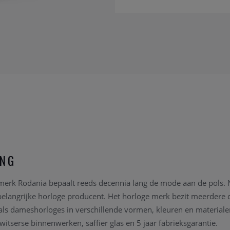
ING
merk Rodania bepaalt reeds decennia lang de mode aan de pols. Ni
belangrijke horloge producent. Het horloge merk bezit meerdere co
ls dameshorloges in verschillende vormen, kleuren en materiale
itserse binnenwerken, saffier glas en 5 jaar fabrieksgarantie.