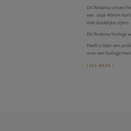
Dit Rodania unisex ho
een staal 40mm horloge
met duidelijke cijfers.
Dit Rodania horloge w
Heeft u later een pro
over een horloge hers
worden zoals bv een 
Heeft u verdere vrag