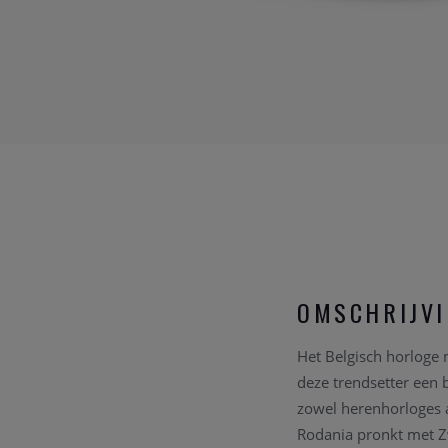
OMSCHRIJV
Het Belgisch horloge 
deze trendsetter een 
zowel herenhorloges a
Rodania pronkt met Zw