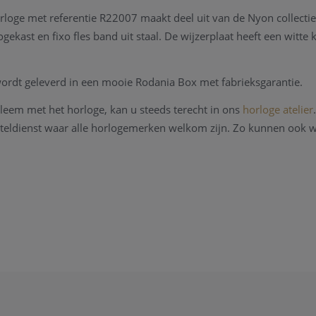
rloge met referentie R22007 maakt deel uit van de Nyon collectie.
kast en fixo fles band uit staal. De wijzerplaat heeft een witte k
ordt geleverd in een mooie Rodania Box met fabrieksgarantie.
bleem met het horloge, kan u steeds terecht in ons
horloge atelier
teldienst waar alle horlogemerken welkom zijn. Zo kunnen ook w
nieuwe armband voor het horloge.
en kan u steeds
contact
opnemen.