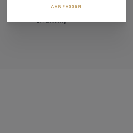
AANPASSEN
KLEUR BAND
Zilverkleurig