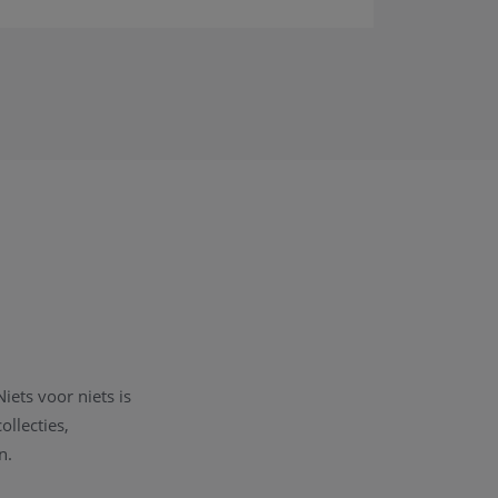
ets voor niets is
llecties,
n.