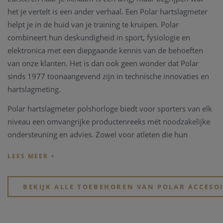
het je vertelt is een ander verhaal. Een Polar hartslagmeter
helpt je in de huid van je training te kruipen. Polar
combineert hun deskundigheid in sport, fysiologie en
elektronica met een diepgaande kennis van de behoeften
van onze klanten. Het is dan ook geen wonder dat Polar
sinds 1977 toonaangevend zijn in technische innovaties en
hartslagmeting.
Polar hartslagmeter polshorloge biedt voor sporters van elk
niveau een omvangrijke productenreeks mét noodzakelijke
ondersteuning en advies. Zowel voor atleten die hun
sportprestaties willen verbeteren als voor mensen die hun
gezonheid willen verbeteren, revalideren of hun gewicht
willen beheersen.
BEKIJK ALLE TOEBEHOREN VAN POLAR ACCESO
Ambitieuze en zeer getalenteerde professionals streven naar
het beste product en doen dat vandaag nog net zo gedreven
als 30 jaar geleden. Ons succes spreekt voor zich.