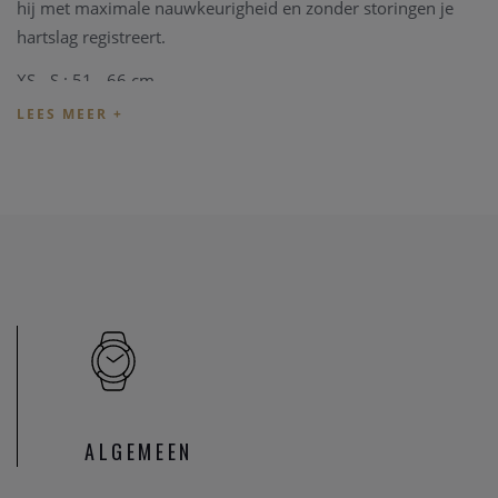
hij met maximale nauwkeurigheid en zonder storingen je
hartslag registreert.
XS - S : 51 - 66 cm
M - XXL : 65 - 93 cm
XXXL: 76 - 116 cm
ALGEMEEN